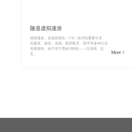
隧道虚拟漫游
虚拟漫游，是虚拟现实（VR）技术的重要分支，
在建筑、旅游、游戏、航空航天、医学等多种行业
发展很快。由于有可贵的3I特性——沉浸感、交
More
互...