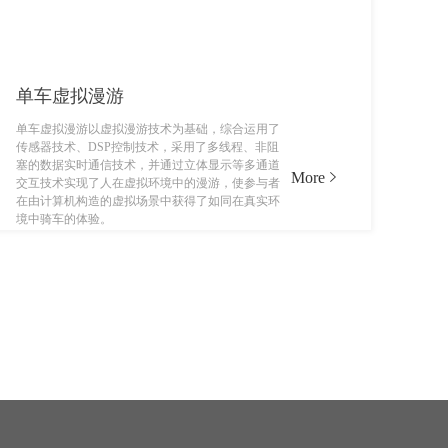
单车虚拟漫游
单车虚拟漫游以虚拟漫游技术为基础，综合运用了
传感器技术、DSP控制技术，采用了多线程、非阻
塞的数据实时通信技术，并通过立体显示等多通道
More
交互技术实现了人在虚拟环境中的漫游，使参与者
在由计算机构造的虚拟场景中获得了如同在真实环
境中骑车的体验。