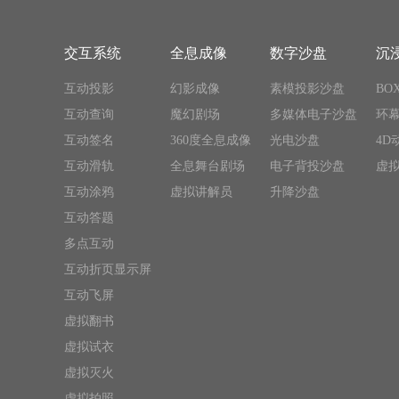
交互系统
全息成像
数字沙盘
沉
互动投影
幻影成像
素模投影沙盘
BO
互动查询
魔幻剧场
多媒体电子沙盘
环
互动签名
360度全息成像
光电沙盘
4D
互动滑轨
全息舞台剧场
电子背投沙盘
虚
互动涂鸦
虚拟讲解员
升降沙盘
互动答题
多点互动
互动折页显示屏
互动飞屏
虚拟翻书
虚拟试衣
虚拟灭火
虚拟拍照