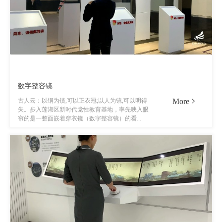
数字整容镜
More
古人云：以铜为镜,可以正衣冠;以人为镜,可以明得
失。步入莲湖区新时代党性教育基地，率先映入眼
帘的是一整面嵌着穿衣镜（数字整容镜）的看...