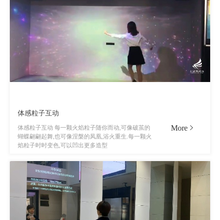
体感粒子互动
More
体感粒子互动 每一颗火焰粒子随你而动,可像破茧的
蝴蝶翩翩起舞,也可像涅槃的凤凰,浴火重生.每一颗火
焰粒子时时变色,可以凹出更多造型