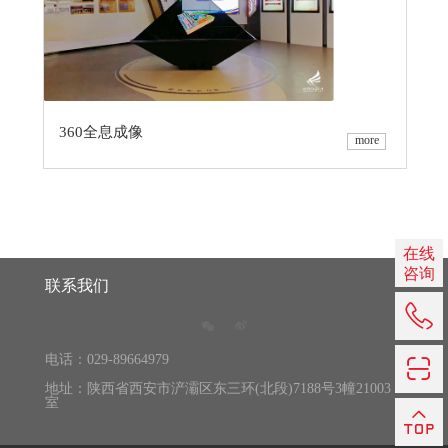
360全息成像
more
在线
咨询
联系我们
029-
电话：029-89664979
896649
地址：陕西省西安市浐灞区东三环(北段)7188号3幢21003
室