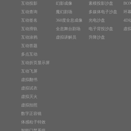
互动投影
幻影成像
素模投影沙盘
BO
互动查询
魔幻剧场
多媒体电子沙盘
环
互动签名
360度全息成像
光电沙盘
4D
互动滑轨
全息舞台剧场
电子背投沙盘
虚
互动涂鸦
虚拟讲解员
升降沙盘
互动答题
多点互动
互动折页显示屏
互动飞屏
虚拟翻书
虚拟试衣
虚拟灭火
虚拟拍照
数字正容镜
体感粒子特效
智能门禁系统