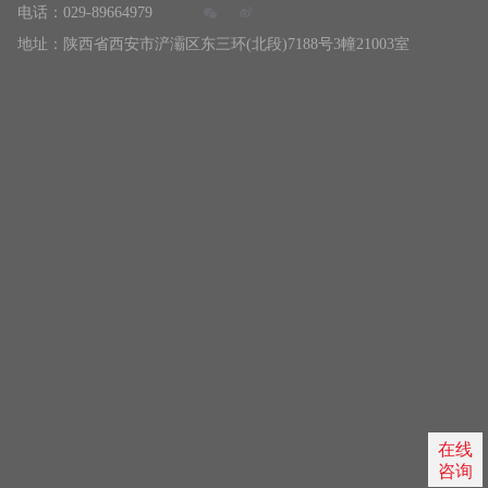
电话：029-89664979
地址：陕西省西安市浐灞区东三环(北段)7188号3幢21003室
在线
咨询