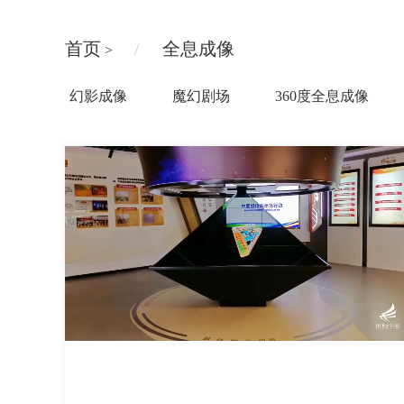
首页
全息成像
>
幻影成像
魔幻剧场
360度全息成像