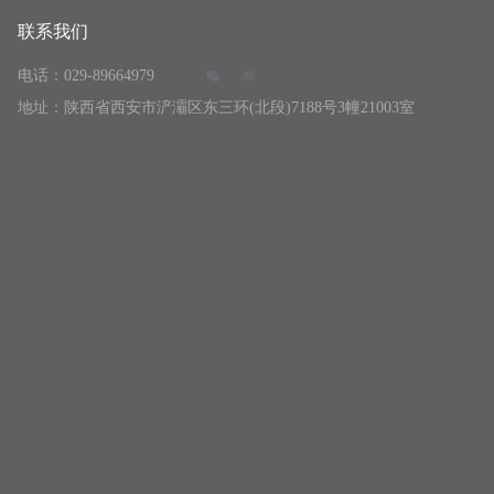
联系我们
电话：029-89664979
地址：陕西省西安市浐灞区东三环(北段)7188号3幢21003室